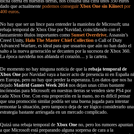
dicha oferta en nuestras tierras, nos costaría una cifra unos 350 euros
dado que actualmente
podemos conseguir
Xbox One sin Kiinect
por
400 euros
.
No hay que ser un lince para entender la maniobra de Microsoft; una
rebaja temporal de Xbox One por Navidad, coincidiendo con el
lanzamiento títulos importantes como
Sunset Overdrive
, Assassin’s
Creed Unity,
Halo The Master Chief Collection
o Call of Duty
Advanced Warfare, es ideal para que usuarios que aún no han dado el
salto a la nueva generación se decanten por la sucesora de Xbox 360.
La época navideña nos ablanda el corazón… y la cartera.
De momento no hay ninguna noticia de que la
rebaja temporal de
Xbox One
por Navidad vaya a hacer acto de presencia ni en España ni
en Europa, pero no hay que perder la esperanza. Los datos que nos ha
dejado
Madrid Games Week 2014
nos dejan unas cifras bastante
incómodas para Microsoft: en nuestras tierras se venden siete PS4 por
cada Xbox One. Con esta proporción en la mano, no es difícil pensar
que una promoción similar podría ser una buena jugada para intentar
remontar la situación, pero tampoco deja de ser lógico considerarlo una
estrategia bastante arriesgada en un mercado complicado.
Quizá una rebaja temporal de
Xbox One
no, pero los rumores apuntan
a que Microsoft está preparando alguna sorpresa de cara a la