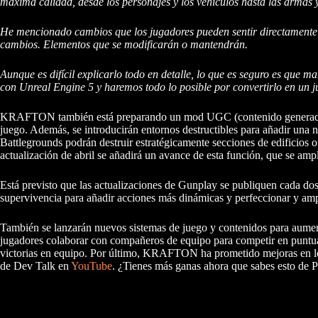
máxima calidad, desde los personajes y los vehículos hasta las armas 
He mencionado cambios que los jugadores pueden sentir directamente, 
cambios. Elementos que se modificarán o mantendrán.
Aunque es difícil explicarlo todo en detalle, lo que es seguro es que 
con Unreal Engine 5 y haremos todo lo posible por convertirlo en un 
KRAFTON también está preparando un mod UGC (contenido generado por
juego. Además, se introducirán entornos destructibles para añadir una 
Battlegrounds podrán destruir estratégicamente secciones de edificios 
actualización de abril se añadirá un avance de esta función, que se ampl
Está previsto que las actualizaciones de Gunplay se publiquen cada d
supervivencia para añadir acciones más dinámicas y perfeccionar y amp
También se lanzarán nuevos sistemas de juego y contenidos para aumenta
jugadores colaborar con compañeros de equipo para competir en puntua
victorias en equipo. Por último, KRAFTON ha prometido mejoras en lo
de Dev Talk en
YouTube
. ¿Tienes más ganas ahora que sabes esto de