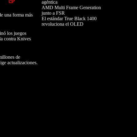
agéntica
AMD Multi Frame Generation
junto a FSR
 de una forma más
El estándar True Black 1400
revoluciona el OLED
inó los juegos
da contra Knives
millones de
ge actualizaciones.