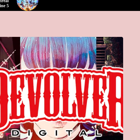
nreal
ine 5