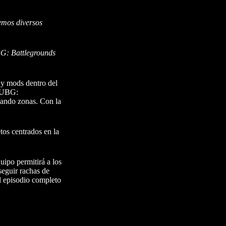
emos diversos
UBG: Battlegrounds
y mods dentro del
 PUBG:
urando zonas. Con la
os centrados en la
uipo permitirá a los
eguir rachas de
l episodio completo