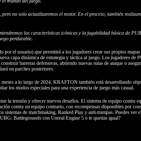
y el mundo del juego.
pero no solo actualizaremos el motor. En el proceso, también realizar
mantendremos las características icónicas y la jugabilidad básica de P
juego perdurable.
 el usuario) que permitirá a los jugadores crear sus propios mapas 
nueva capa dinámica de estrategia y táctica al juego. Los jugadores de
o construir barreras defensivas, abriendo nuevas rutas de ataque o aseg
iará en parches posteriores.
os meses a lo largo de 2024. KRAFTON también está desarrollando objet
liar los modos especiales para una experiencia de juego más casual.
r la tensión y ofrecer nuevos desafíos. El sistema de equipo contra eq
ción contra un equipo contrario, con recompensas disponibles por cons
s sistemas de matchmaking, Ranked Play y anti-trampas. Puedes ver e
 PUBG: Battlegrounds con Unreal Engine 5 o te quedas igual?