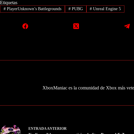
Etiquetas
#
PlayerUnknown’s Battlegrounds
#
PUBG
#
Unreal Engine 5
XboxManiac es la comunidad de Xbox más veter
ENTRADA
ANTERIOR