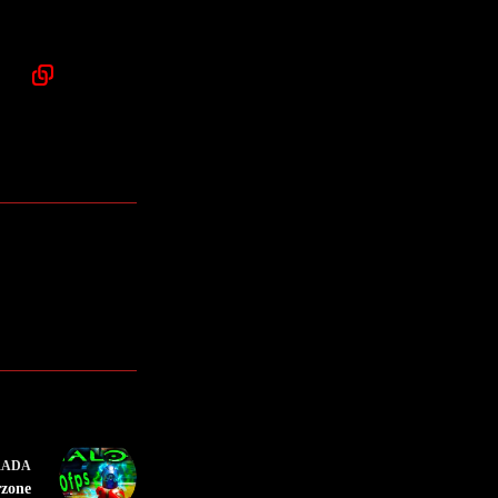
RADA
rzone