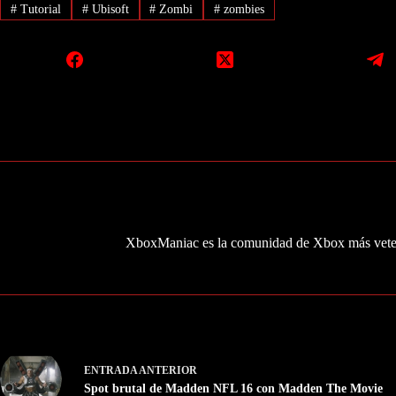
#
Tutorial
#
Ubisoft
#
Zombi
#
zombies
XboxManiac es la comunidad de Xbox más veter
ENTRADA
ANTERIOR
Spot brutal de Madden NFL 16 con Madden The Movie