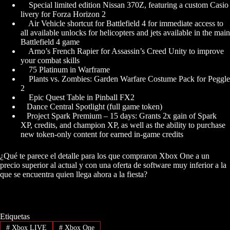
Special limited edition Nissan 370Z, featuring a custom Casio
livery for Forza Horizon 2
Air Vehicle shortcut for Battlefield 4 for immediate access to
all available unlocks for helicopters and jets available in the main
Battlefield 4 game
Arno’s French Rapier for Assassin’s Creed Unity to improve
your combat skills
75 Platinum in Warframe
Plants vs. Zombies: Garden Warfare Costume Pack for Peggle
2
Epic Quest Table in Pinball FX2
Dance Central Spotlight (full game token)
Project Spark Premium – 15 days: Grants 2x gain of Spark
XP, credits, and champion XP, as well as the ability to purchase
new token-only content for earned in-game credits
¿Qué te parece el detalle para los que compraron Xbox One a un
precio superior al actual y con una oferta de software muy inferior a la
que se encuentra quien llega ahora a la fiesta?
Etiquetas
#
Xbox LIVE
#
Xbox One