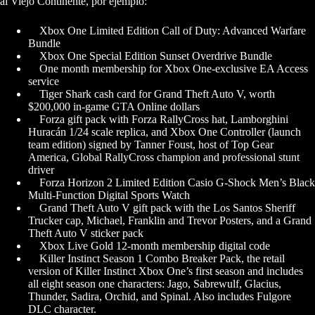
al Viejo Continente, por ejemplo:
Xbox One Limited Edition Call of Duty: Advanced Warfare
Bundle
Xbox One Special Edition Sunset Overdrive Bundle
One month membership for Xbox One-exclusive EA Access
service
Tiger Shark cash card for Grand Theft Auto V, worth
$200,000 in-game GTA Online dollars
Forza gift pack with Forza RallyCross hat, Lamborghini
Huracán 1/24 scale replica, and Xbox One Controller (launch
team edition) signed by Tanner Foust, host of Top Gear
America, Global RallyCross champion and professional stunt
driver
Forza Horizon 2 Limited Edition Casio G-Shock Men’s Black
Multi-Function Digital Sports Watch
Grand Theft Auto V gift pack with the Los Santos Sheriff
Trucker cap, Michael, Franklin and Trevor Posters, and a Grand
Theft Auto V sticker pack
Xbox Live Gold 12-month membership digital code
Killer Instinct Season 1 Combo Breaker Pack, the retail
version of Killer Instinct Xbox One’s first season and includes
all eight season one characters: Jago, Sabrewulf, Glacius,
Thunder, Sadira, Orchid, and Spinal. Also includes Fulgore
DLC character.