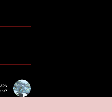
RADA
mana?