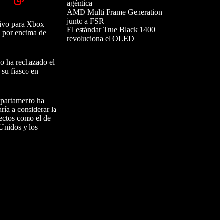
agéntica
AMD Multi Frame Generation
junto a FSR
sivo para Xbox
El estándar True Black 1400
, por encima de
revoluciona el OLED
o ha rechazado el
 su fiasco en
epartamento ha
ía a considerar la
ectos como el de
Unidos y los