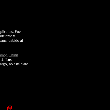
mplicadas, Fuel
adelante y
bana, debido al
 Simon Chinn
 2
,
Los
argo, no está claro