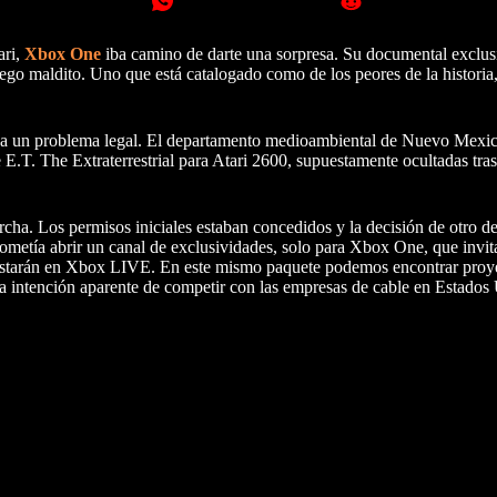
ari,
Xbox One
iba camino de darte una sorpresa. Su documental exclu
uego maldito. Uno que está catalogado como de los peores de la historia
o a un problema legal. El departamento medioambiental de Nuevo Mexic
E.T. The Extraterrestrial para Atari 2600, supuestamente ocultadas tras
ha. Los permisos iniciales estaban concedidos y la decisión de otro d
etía abrir un canal de exclusividades, solo para Xbox One, que invitar
o estarán en Xbox LIVE. En este mismo paquete podemos encontrar proy
a intención aparente de competir con las empresas de cable en Estados 