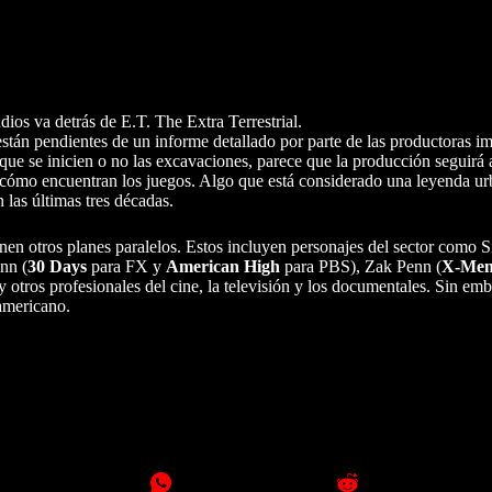
ios va detrás de E.T. The Extra Terrestrial.
 están pendientes de un informe detallado por parte de las productoras i
ue se inicien o no las excavaciones, parece que la producción seguirá 
 cómo encuentran los juegos. Algo que está considerado una leyenda ur
 las últimas tres décadas.
enen otros planes paralelos. Estos incluyen personajes del sector como
nn (
30 Days
para FX y
American High
para PBS), Zak Penn (
X-Men
 otros profesionales del cine, la televisión y los documentales. Sin emb
eamericano.