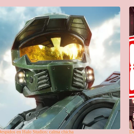
espidos en Halo Studios: calma chicha
De