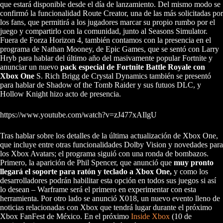
que estará disponible desde el día de lanzamiento. Del mismo modo se
confirmó la funcionalidad Route Creator, una de las más solicitadas por
los fans, que permitirá a los jugadores marcar su propio rumbo por el
juego y compartirlo con la comunidad, junto al Seasons Simulator.
Fuera de Forza Horizon 4, también contamos con la presencia en el
programa de Nathan Mooney, de Epic Games, que se sentó con Larry
Hryb para hablar del último año del masivamente popular Fortnite y
anunciar un nuevo
pack especial de Fortnite Battle Royale con
Xbox One
S. Rich Brigg de Crystal Dynamics también se presentó
para hablar de Shadow of the Tomb Raider y sus futuos DLC, y
Hollow Knight hizo acto de presencia.
https://www.youtube.com/watch?v=zJ477xAIlgU
Tras hablar sobre los detalles de la última actualización de Xbox One,
que incluye entre otras funcionalidades Dolby Vision y novedades para
los Xbox Avatars; el programa siguió con una ronda de bombazos.
Primero, la aparición de Phil Spencer, que anunció que
muy pronto
llegará el soporte para ratón y teclado a Xbox One,
y como los
desarrolladores podrán habilitar esta opción en todos sus juegos si así
lo desean – Warframe será el primero en experimentar con esta
herramienta. Por otro lado se anunció X018, un nuevo evento lleno de
noticias relacionadas con Xbox que tendrá lugar durante el próximo
Xbox FanFest de México. En el próximo
Inside Xbox
(10 de