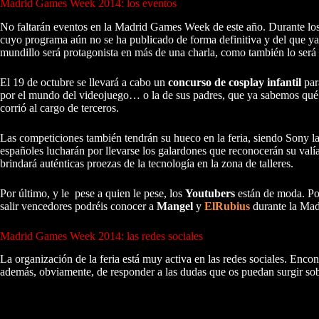
Madrid Games Week 2014: los eventos
No faltarán eventos en la Madrid Games Week de este año. Durante los c
cuyo programa aún no se ha publicado de forma definitiva y del que y
mundillo será protagonista en más de una charla, como también lo será e
El 19 de octubre se llevará a cabo un
concurso de cosplay infantil
par
por el mundo del videojuego… o la de sus padres, que ya sabemos qué pa
corrió al cargo de terceros.
Las competiciones también tendrán su hueco en la feria, siendo Sony la
españoles lucharán por llevarse los galardones que reconocerán su valía.
brindará auténticas proezas de la tecnología en la zona de talleres.
Por último, y le pese a quien le pese, los
Youtubers
están de moda. Por
salir vencedores podréis conocer a
Mangel
y
ElRubius
durante la Ma
Madrid Games Week 2014: las redes sociales
La organización de la feria está muy activa en las redes sociales. Enco
además, obviamente, de responder a las dudas que os puedan surgir sobr