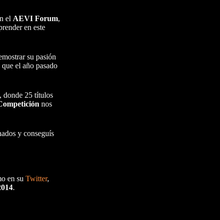
en el
AEVI Forum
,
prender en este
emostrar su pasión
, que el año pasado
, donde 25 títulos
 Competición
nos
unados y conseguís
o en su
Twitter
,
2014
.