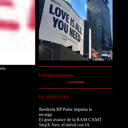
eña.
Entradas populares
En TESTED.ES...
Iberdrola BP Pulse impulsa la
recarga
El gran avance de la RAM CXMT
StepX Neo: el móvil con IA