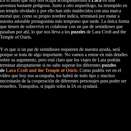
En el título que hoy nos ocupa acompañaremos a
Lara
en una
aventura bastante peligrosa. Junto a otro arqueólogo, ha irrumpido en
un templo olvidado y por ello han sido maldecidos con una marca
mortal que, como su propio nombre indica, terminará por matar a
nuestra adorable protagonista más temprano que tarde. La única forma
que tienen de sobrevivir es colaborar con un par de semidioses que
pasaban por ahí, lo que nos lleva a los
puzzles
de Lara Croft and the
Temple of Osiris.
Y es que si un par de semidioses requieren de nuestra ayuda, será
porque se trata de algo importante. No vamos a entrar en más detalles
sobre su argumento, pero está claro que los viajes de Lara podrán
terminar abruptamente si no sabe superar los diferentes
puzzles
de
Lara Croft and the Temple of Osiris
. Como podéis ver en el
vídeo que hoy nos acompaña, los habrá de todo tipo y muchos
necesitarán de la cooperación de diferentes personajes para poder ser
resueltos. Tranquilos, si jugáis solos la IA os ayudará.