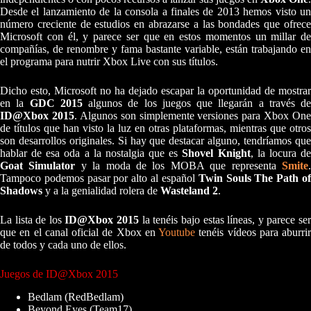
Desde el lanzamiento de la consola a finales de 2013 hemos visto un
número creciente de estudios en abrazarse a las bondades que ofrece
Microsoft con él, y parece ser que en estos momentos un millar de
compañías, de renombre y fama bastante variable, están trabajando en
el programa para nutrir Xbox Live con sus títulos.
Dicho esto, Microsoft no ha dejado escapar la oportunidad de mostrar
en la
GDC 2015
algunos de los juegos que llegarán a través de
ID@Xbox 2015
. Algunos son simplemente versiones para Xbox One
de títulos que han visto la luz en otras plataformas, mientras que otros
son desarrollos originales. Si hay que destacar alguno, tendríamos que
hablar de esa oda a la nostalgia que es
Shovel Knight
, la locura d
Goat Simulator
y la moda de los MOBA que representa
Smite
Tampoco podemos pasar por alto al español
Twin Souls The Path o
Shadows
y a la genialidad rolera de
Wasteland 2
.
La lista de los
ID@Xbox 2015
la tenéis bajo estas líneas, y parece se
que en el canal oficial de Xbox en
Youtube
tenéis vídeos para aburrir
de todos y cada uno de ellos.
Juegos de ID@Xbox 2015
Bedlam (RedBedlam)
Beyond Eyes (Team17)