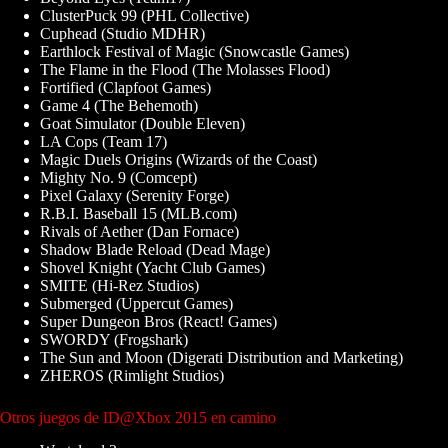
ClusterPuck 99 (PHL Collective)
Cuphead (Studio MDHR)
Earthlock Festival of Magic (Snowcastle Games)
The Flame in the Flood (The Molasses Flood)
Fortified (Clapfoot Games)
Game 4 (The Behemoth)
Goat Simulator (Double Eleven)
LA Cops (Team 17)
Magic Duels Origins (Wizards of the Coast)
Mighty No. 9 (Comcept)
Pixel Galaxy (Serenity Forge)
R.B.I. Baseball 15 (MLB.com)
Rivals of Aether (Dan Fornace)
Shadow Blade Reload (Dead Mage)
Shovel Knight (Yacht Club Games)
SMITE (Hi-Rez Studios)
Submerged (Uppercut Games)
Super Dungeon Bros (React! Games)
SWORDY (Frogshark)
The Sun and Moon (Digerati Distribution and Marketing)
ZHEROS (Rimlight Studios)
Otros juegos de ID@Xbox 2015 en camino