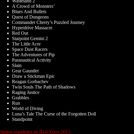
Wasteland 2
A Crowd of Monsters’
Blues And Bullets
Quest of Dungeons
Commander Cherry’s Puzzled Journey
Hyperdrive Massacre
Red Out
Starpoint Gemini 2
The Little Acre
Space Dust Racers
The Adventures of Pip
Paranautical Activity
Slain
Gear Gauntlet
Draw a Stickman Epic
Reagan Gorbachev
Twin Souls The Path of Shadows
Raging Justice
Grabbles
Run
World of Diving
Luna’s Tale The Curse of the Forgotten Doll
Standpoint
Juegos españoles en ID@Xbox 2015