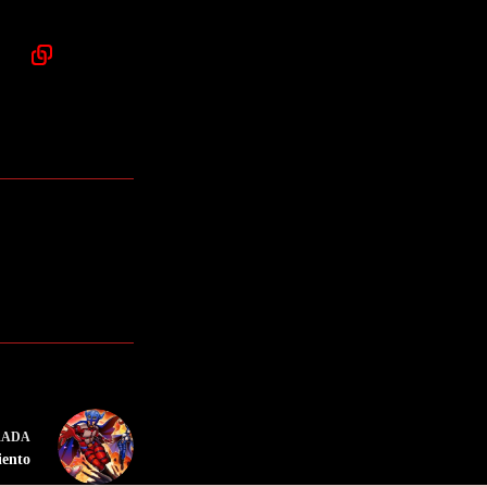
RADA
iento