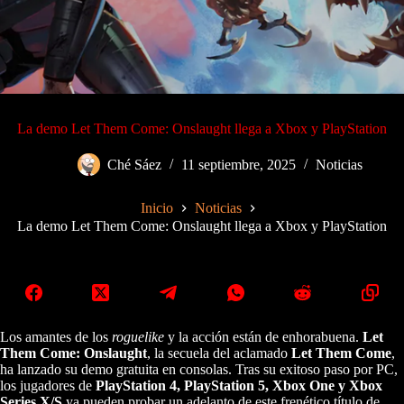
La demo Let Them Come: Onslaught llega a Xbox y PlayStation
Ché Sáez
11 septiembre, 2025
Noticias
Inicio
Noticias
La demo Let Them Come: Onslaught llega a Xbox y PlayStation
Los amantes de los
roguelike
y la acción están de enhorabuena.
Let
Them Come: Onslaught
, la secuela del aclamado
Let Them Come
,
ha lanzado su demo gratuita en consolas. Tras su exitoso paso por PC,
los jugadores de
PlayStation 4, PlayStation 5, Xbox One y Xbox
Series X/S
ya pueden probar un adelanto de este frenético título de