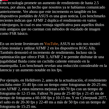
Esta tecnología promete un aumento de rendimiento de hasta 2.5
veces, por ahora, un hecho que nosotros ya te habíamos comunicado
anteriormente. Ver ahora que este incremento es tangible en los
dispositivos portátiles de ASUS es una gran noticia. Los benchmarks
recientes indican que AFMF 2 duplica el rendimiento en varios
videojuegos, lo cual es una ventaja significativa para aquellos títulos
más antiguos que no cuentan con métodos de escalado de imagen
como FSR básico.
En un reciente livestream en
YouTube
, ASUS no solo nos mostró
cómo instalar y utilizar AFMF 2 en los dispositivos ROG Ally.
También demostró el incremento de rendimiento. Incluso sin la
optimización que ofrece FSR 3, AFMF 2 te permite disfrutar de una
jugabilidad fluida como un cuchillo caliente entrando en la
mantequilla. Los benchmark revelan una reducción considerable en la
latencia y un aumento notable en los fps.
Por ejemplo, en Helldivers 2, antes de la actualización, el rendimiento
oscilaba entre 35-40 fps con un tiempo entre fotogramas de 20-25 ms;
con AFMF 2, estos números mejoran a 60-70 fps con un tiempo de
fotograma de 12-15 ms. Fallout 76 pasa de 25-40 fps y 21-45 ms de
tiempo de fotograma a 60-100 fps y 10-15 ms. Y en Cyberpunk 2077,
el salto es de 20-30 fps y 22-40 ms a más de 50 fps con un tiempo de
fotograma de 15-25 ms.