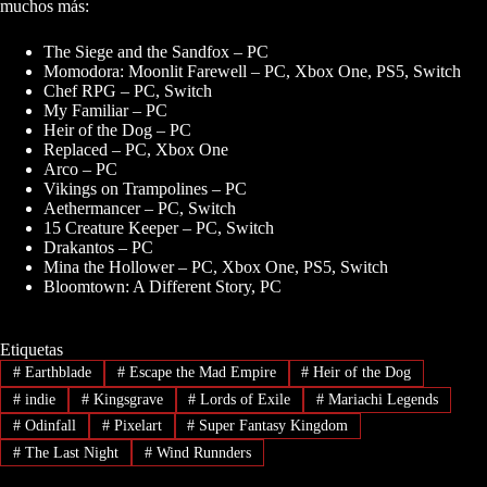
muchos más:
The Siege and the Sandfox – PC
Momodora: Moonlit Farewell – PC, Xbox One, PS5, Switch
Chef RPG – PC, Switch
My Familiar – PC
Heir of the Dog – PC
Replaced – PC, Xbox One
Arco – PC
Vikings on Trampolines – PC
Aethermancer – PC, Switch
15 Creature Keeper – PC, Switch
Drakantos – PC
Mina the Hollower – PC, Xbox One, PS5, Switch
Bloomtown: A Different Story, PC
Etiquetas
#
Earthblade
#
Escape the Mad Empire
#
Heir of the Dog
#
indie
#
Kingsgrave
#
Lords of Exile
#
Mariachi Legends
#
Odinfall
#
Pixelart
#
Super Fantasy Kingdom
#
The Last Night
#
Wind Runnders