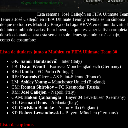
Esta semana, José Callejón en FIFA Ultimate Team d
Tener a José Callejón en FIFA Ultimate Team y a Mina es un síntoma
de que no todo es Madrid y Barça o la Liga BBVA en el mundo virtual
del intercambio de cartas. Pero bueno, si quieres saber la lista completa
de seleccionados para esta semana solo tienes que mirar más abajo,
como de costumbre:
Lista de titulares junto a Mathieu en FIFA Ultimate Team 30
GK:
Samir Handanovič
– Inter (Italy)
LB:
Oscar Wendt
– Borussia Monchengladbach (Germany)
RB:
Danilo
– FC Porto (Portugal)
RB:
François Clerc
– AS Saint-Etienne (France)
LM:
Ashley Young
– Manchester United (England)
CM:
Roman Shirokov
– FC Krasnodar (Russia)
RM:
José Callejón
– Napoli (Italy)
CAM:
Hakan Çalhanoğlu
– Bayer 04 Leverkusen (Germany)
ST:
Germán Denis
– Atalanta (Italy)
ST:
Christian Benteke
– Aston Villa (England)
ST:
Robert Lewandowski
– Bayern München (Germany)
Lista de suplentes