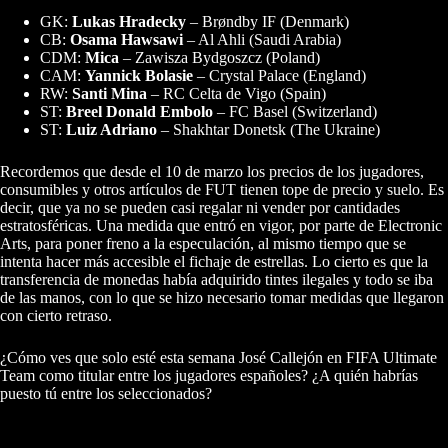
GK:
Lukas Hradecky
– Brøndby IF (Denmark)
CB:
Osama Hawsawi
– Al Ahli (Saudi Arabia)
CDM:
Mica
– Zawisza Bydgoszcz (Poland)
CAM:
Yannick Bolasie
– Crystal Palace (England)
RW:
Santi Mina
– RC Celta de Vigo (Spain)
ST:
Breel Donald Embolo
– FC Basel (Switzerland)
ST:
Luiz Adriano
– Shakhtar Donetsk (The Ukraine)
Recordemos que desde el 10 de marzo los precios de los jugadores,
consumibles y otros artículos de FUT tienen tope de precio y suelo. Es
decir, que ya no se pueden casi regalar ni vender por cantidades
estratosféricas. Una medida que entró en vigor, por parte de Electronic
Arts, para poner freno a la especulación, al mismo tiempo que se
intenta hacer más accesible el fichaje de estrellas. Lo cierto es que la
transferencia de monedas había adquirido tintes ilegales y todo se iba
de las manos, con lo que se hizo necesario tomar medidas que llegaron
con cierto retraso.
¿Cómo ves que solo esté esta semana José Callejón en FIFA Ultimate
Team como titular entre los jugadores españoles? ¿A quién habrías
puesto tú entre los seleccionados?