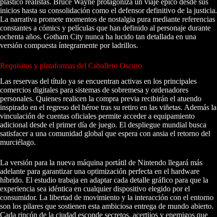
plástico realistas. Bruce Wayne protagoniza un viaje épico desde sus
inicios hasta su consolidación como el defensor definitivo de la justicia.
La narrativa promete momentos de nostalgia pura mediante referencias
constantes a cómics y películas que han definido al personaje durante
ochenta años. Gotham City nunca ha lucido tan detallada en una
versión compuesta íntegramente por ladrillos.
Requisitos y plataformas del Caballero Oscuro
Las reservas del título ya se encuentran activas en los principales
comercios digitales para sistemas de sobremesa y ordenadores
personales. Quienes realicen la compra previa recibirán el atuendo
inspirado en el regreso del héroe tras su retiro en las viñetas. Además la
vinculación de cuentas oficiales permite acceder a equipamiento
adicional desde el primer día de juego. El despliegue mundial busca
satisfacer a una comunidad global que espera con ansia el retorno del
murciélago.
La versión para la nueva máquina portátil de Nintendo llegará más
adelante para garantizar una optimización perfecta en el hardware
híbrido. El estudio trabaja en adaptar cada detalle gráfico para que la
experiencia sea idéntica en cualquier dispositivo elegido por el
consumidor. La libertad de movimiento y la interacción con el entorno
son los pilares que sostienen esta ambiciosa entrega de mundo abierto.
Cada rincón de la ciudad esconde secretos, acertijos y enemigos que