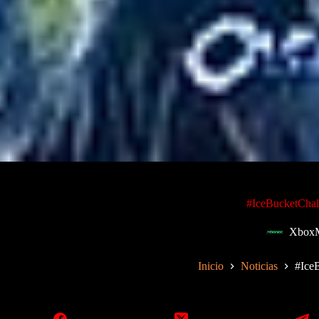
#IceBucketChall
XboxM
Inicio
Noticias
#IceB