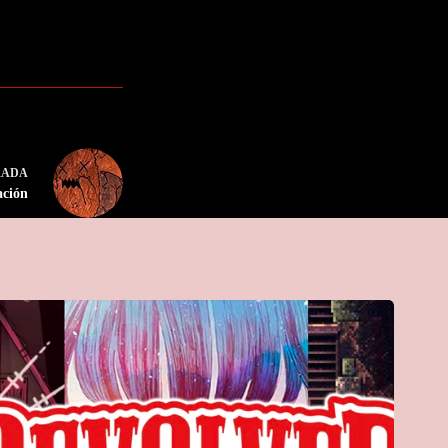
RADA
ación