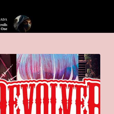
RADA
rolls
x One