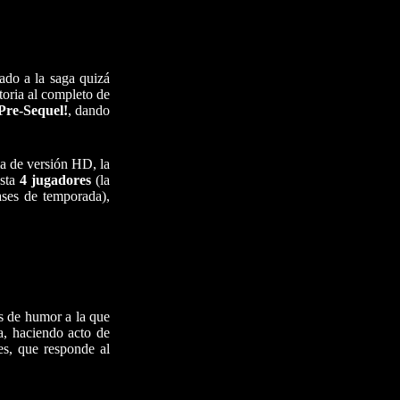
gado a la saga quizá
toria al completo de
Pre-Sequel!
, dando
a de versión HD, la
asta
4 jugadores
(la
ases de temporada),
is de humor a la que
, haciendo acto de
es, que responde al