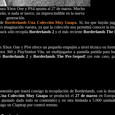
 para Xbox One y PS4 apunta al 27 de marzo. Mucho
rán, si nada se tuerce, un imprescindible en la nueva
generación.
 de
Borderlands Una Colección Muy Guapa
. Sí, los que hayáis ju
 imaginación vuestra, ya que la colección nos permitirá conocer la his
 pack sólo recopila
Borderlands 2
y el más reciente
Borderlands The 
s en Xbox One y PS4 ofrece un pequeño empujón a nivel técnico en form
Xbox 360 y PlayStation Vita, un multijugador a pantalla partida para h
e
Borderlands 2
y
Borderlands The Pre-Sequel!
(en este caso, p
 contenido que traerá consigo la recopilación de Borderlands, con la dos
 Una Colección Muy Guapa
se producirá el
27 de marzo
en Europa
e ajustado dado todo su contenido) y en otra limitada a 5.000 unidad
sigo un Claptrap por control remoto.