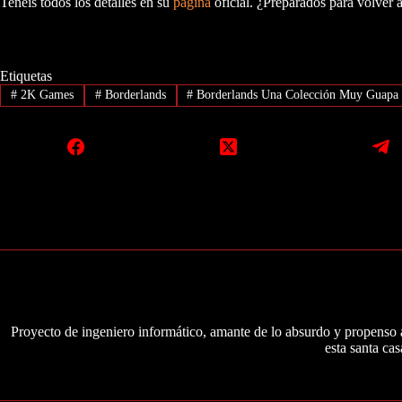
Tenéis todos los detalles en su
página
oficial. ¿Preparados para volver 
Etiquetas
#
2K Games
#
Borderlands
#
Borderlands Una Colección Muy Guapa
Proyecto de ingeniero informático, amante de lo absurdo y propenso a
esta santa cas