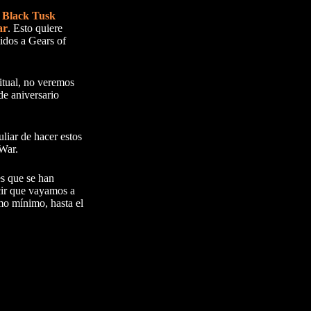
.
Black Tusk
ar
. Esto quiere
idos a Gears of
itual, no veremos
de aniversario
uliar de hacer estos
 War.
es que se han
cir que vayamos a
omo mínimo, hasta el