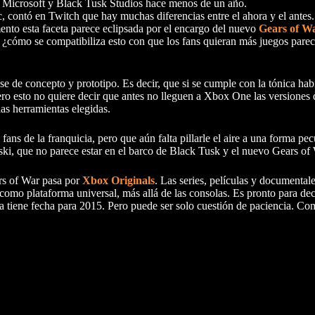
 Microsoft y Black Tusk Studios hace menos de un año.
, contó en Twitch que hay muchas diferencias entre el ahora y el antes
nto esta faceta parece eclipsada por el encargo del nuevo
Gears of W
, ¿cómo se compatibiliza esto con que los fans quieran más juegos parec
 de concepto y prototipo. Es decir, que si se cumple con la tónica hab
o esto no quiere decir que antes no lleguen a Xbox One las versiones 
as herramientas elegidas.
ans de la franquicia, pero que aún falta pillarle el aire a una forma pec
nski, que no parece estar en el barco de Black Tusk y el nuevo Gears of
ars of War pasa por
Xbox Originals
. Las series, películas y documental
como plataforma universal, más allá de las consolas. Es pronto para de
sta tiene fecha para 2015. Pero puede ser solo cuestión de paciencia. C