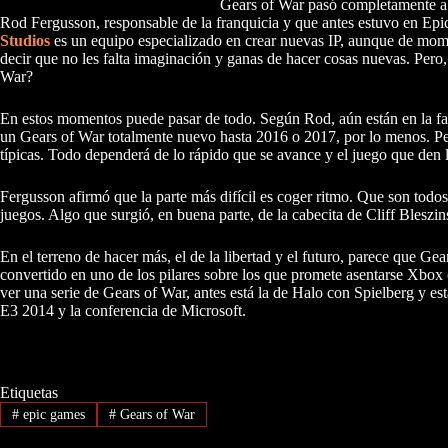
Gears of War pasó completamente a
Rod Fergusson, responsable de la franquicia y que antes estuvo en Epic
Studios
es un equipo especializado en crear nuevas IP, aunque de mome
decir que no les falta imaginación y ganas de hacer cosas nuevas. Pero
War?
En estos momentos puede pasar de todo. Según Rod, aún están en la fase
un Gears of War totalmente nuevo hasta 2016 o 2017, por lo menos. Per
típicas. Todo dependerá de lo rápido que se avance y el juego que den l
Fergusson afirmó que la parte más difícil es coger ritmo. Que son todos f
juegos. Algo que surgió, en buena parte, de la cabecita de Cliff Bleszi
En el terreno de hacer más, el de la libertad y el futuro, parece que Ge
convertido en uno de los pilares sobre los que promete asentarse Xbox 
ver una serie de Gears of War, antes está la de Halo con Spielberg y e
E3 2014 y la conferencia de Microsoft.
Etiquetas
#
epic games
#
Gears of War