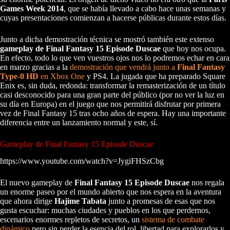
Games Week 2014
, que se había llevado a cabo hace unas semanas y
cuyas presentaciones comienzan a hacerse públicas durante estos días.
Junto a dicha demostración técnica se mostró también este extenso
gameplay de Final Fantasy 15 Episode Duscae
que hoy nos ocupa.
En efecto, todo lo que ven vuestros ojos nos lo podremos echar en cara
en marzo gracias a la
demostración que vendrá junto a
Final Fantasy
Type-0 HD
en Xbox One
y PS4. La jugada que ha preparado Square
Enix es, sin duda, redonda: transformar la remasterización de un título
casi desconocido para una gran parte del público (por no ver la luz en
su día en Europa) en el juego que nos permitirá disfrutar por primera
vez de Final Fantasy 15 tras ocho años de espera. Hay una importante
diferencia entre un lanzamiento normal y este, sí.
Gameplay de Final Fantasy 15 Episode Duscae
https://www.youtube.com/watch?v=JygiFHSzCbg
El nuevo gameplay de
Final Fantasy 15 Episode Duscae
nos regala
un enorme paseo por el mundo abierto que nos espera en la aventura
que ahora dirige
Hajime Tabata
junto a promesas de esas que nos
gusta escuchar: muchas ciudades y pueblos en los que perdernos,
escenarios enormes repletos de secretos, un
sistema de combate
dinámico
pero sin perder la esencia del rol, libertad para explorarlos y