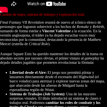
Cambio de trajes, sistema de trabajos y exploración total
Final Fantasy VII Revelation
reunirá de nuevo al icónico elenco de
personajes que lograron sobrevivir a los hechos de
Remake
y
Rebirth
,
sumando de forma estelar a
Vincent Valentine
a la ecuación. En la
versión anglosajona, el tráiler ya ha dejado escuchar voces muy
reconocidas por la comunidad, destacando la presencia de Matthew
Mercer (estrella de
Critical Role
).
Aunque Square Enix ha querido mantener los detalles de la trama en
absoluto secreto por razones obvias, el primer vistazo al
gameplay
ha
dejado detalles jugables que prometen revolucionar la fórmula:
Libertad desde el Aire:
El juego nos permitirá pilotar y
lanzarnos directamente desde el escenario del Highwind (el
barco volador) para aterrizar y explorar nuevas zonas del mapa,
que abarcarán desde las afueras de Midgard hasta la
esperadísima región de Wutai.
Sistema de Trabajos (Job System):
Una de las mayores
sorpresas visuales. El título introducirá un sistema de clases y
trabajos real. Podremos
cambiar los roles de combate y los
trajes de Cloud y sus compañeros
a nuestro antojo,