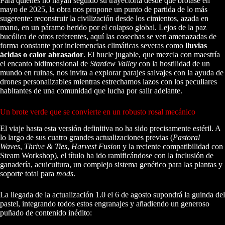
Para quienes no hayan seguido su trayectoria desde que brotase en
mayo de 2025, la obra nos propone un punto de partida de lo más
sugerente: reconstruir la civilización desde los cimientos, azada en
mano, en un páramo herido por el colapso global. Lejos de la paz
bucólica de otros referentes, aquí las cosechas se ven amenazadas de
forma constante por inclemencias climáticas severas como
lluvias
ácidas o calor abrasador
. El bucle jugable, que mezcla con maestría
el encanto bidimensional de
Stardew Valley
con la hostilidad de un
mundo en ruinas, nos invita a explorar parajes salvajes con la ayuda de
drones personalizables mientras estrechamos lazos con los peculiares
habitantes de una comunidad que lucha por salir adelante.
Un brote verde que se convierte en un robusto rosal mecánico
El viaje hasta esta versión definitiva no ha sido precisamente estéril. A
lo largo de sus cuatro grandes actualizaciones previas (
Pastoral
Waves
,
Thrive & Ties
,
Harvest Fusion
y la reciente compatibilidad con
Steam Workshop), el título ha ido ramificándose con la inclusión de
ganadería, acuicultura, un complejo sistema genético para las plantas y
soporte total para
mods
.
La llegada de la actualización 1.0 el 6 de agosto supondrá la guinda del
pastel, integrando todos estos engranajes y añadiendo un generoso
puñado de contenido inédito: