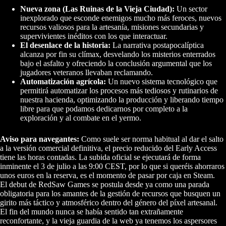
Nueva zona (Las Ruinas de la Vieja Ciudad):
Un sector
inexplorado que esconde enemigos mucho más feroces, nuevos
recursos valiosos para la artesanía, misiones secundarias y
supervivientes inéditos con los que interactuar.
El desenlace de la historia:
La narrativa postapocalíptica
alcanza por fin su clímax, desvelando los misterios enterrados
bajo el asfalto y ofreciendo la conclusión argumental que los
jugadores veteranos llevaban reclamando.
Automatización agrícola:
Un nuevo sistema tecnológico que
permitirá automatizar los procesos más tediosos y rutinarios de
nuestra hacienda, optimizando la producción y liberando tiempo
libre para que podamos dedicarnos por completo a la
exploración y al combate en el yermo.
Aviso para navegantes:
Como suele ser norma habitual al dar el salto
a la versión comercial definitiva, el precio reducido del Early Access
tiene las horas contadas. La subida oficial se ejecutará de forma
inminente el 3 de julio a las 9:00 CEST, por lo que si queréis ahorraros
unos euros en la reserva, es el momento de pasar por caja en Steam.
El debut de RedSaw Games se postula desde ya como una parada
obligatoria para los amantes de la gestión de recursos que busquen un
girito más táctico y atmosférico dentro del género del píxel artesanal.
El fin del mundo nunca se había sentido tan extrañamente
reconfortante, y la vieja guardia de la web ya tenemos los aspersores