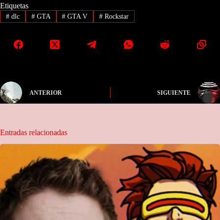
Etiquetas
#
dlc
#
GTA
#
GTA V
#
Rockstar
ANTERIOR
SIGUIENTE
Entradas relacionadas