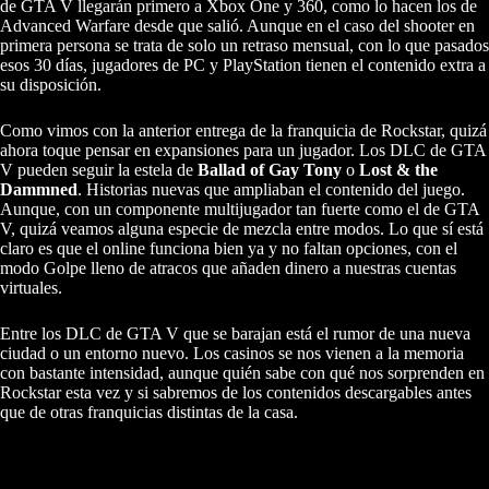
de GTA V llegarán primero a Xbox One y 360, como lo hacen los de
Advanced Warfare desde que salió. Aunque en el caso del shooter en
primera persona se trata de solo un retraso mensual, con lo que pasados
esos 30 días, jugadores de PC y PlayStation tienen el contenido extra a
su disposición.
Como vimos con la anterior entrega de la franquicia de Rockstar, quizá
ahora toque pensar en expansiones para un jugador. Los DLC de GTA
V pueden seguir la estela de
Ballad of Gay Tony
o
Lost & the
Dammned
. Historias nuevas que ampliaban el contenido del juego.
Aunque, con un componente multijugador tan fuerte como el de GTA
V, quizá veamos alguna especie de mezcla entre modos. Lo que sí está
claro es que el online funciona bien ya y no faltan opciones, con el
modo Golpe lleno de atracos que añaden dinero a nuestras cuentas
virtuales.
Entre los DLC de GTA V que se barajan está el rumor de una nueva
ciudad o un entorno nuevo. Los casinos se nos vienen a la memoria
con bastante intensidad, aunque quién sabe con qué nos sorprenden en
Rockstar esta vez y si sabremos de los contenidos descargables antes
que de otras franquicias distintas de la casa.