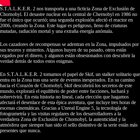
S.T.A.L.K.E.R. 2 nos transporta a una ficticia Zona de Exclusión de
Chornobyl. El desastre nuclear en la central de Chernobyl en 1986 no
fue el único que ocurrió; una segunda explosión afectó el reactor en
2006, creando la Zona. Este lugar es peligroso, lleno de criaturas
mutadas, radiación mortal y una extraña energía anómala.
Los cazadores de recompensas se adentran en la Zona, impulsados por
sus tesoros y misterios. Algunos huyen de su pasado, otros están
cegados por el dinero, y algunos están obsesionados con descubrir la
verdad detrás de todos estos enigmas.
En S.T.A.L.K.E.R. 2 tomamos el papel de Skif, un stalker solitario que
entra en la Zona tras una serie de eventos inesperados. En su camino
hacia el Corazón de Chornobyl, Skif descubrirá los secretos de este
mundo, explorará el equilibrio de poder entre facciones, luchará y
sobrevivirá. En esta historia no lineal, cada elección que hagamos
afectará el desenlace de esta épica aventura, que incluye tres horas de
escenas cinemáticas. Gracias a Unreal Engine 5, la tecnología de
fotogrametría y las visitas regulares de los desarrolladores a la
verdadera Zona de Exclusión de Chornobyl, la autenticidad y la
atmósfera que siempre han sido el sello distintivo de la serie están más
presentes que nunca.