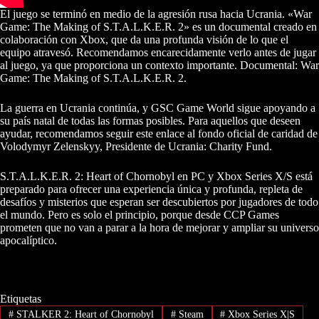
El juego se terminó en medio de la agresión rusa hacia Ucrania. «War
Game: The Making of S.T.A.L.K.E.R. 2» es un documental creado en
colaboración con Xbox, que da una profunda visión de lo que el
equipo atravesó. Recomendamos encarecidamente verlo antes de jugar
al juego, ya que proporciona un contexto importante. Documental: War
Game: The Making of S.T.A.L.K.E.R. 2.
La guerra en Ucrania continúa, y GSC Game World sigue apoyando a
su país natal de todas las formas posibles. Para aquellos que deseen
ayudar, recomendamos seguir este enlace al fondo oficial de caridad de
Volodymyr Zelenskyy, Presidente de Ucrania: Charity Fund.
S.T.A.L.K.E.R. 2: Heart of Chornobyl en PC y Xbox Series X/S está
preparado para ofrecer una experiencia única y profunda, repleta de
desafíos y misterios que esperan ser descubiertos por jugadores de todo
el mundo. Pero es solo el principio, porque desde CCP Games
prometen que no van a parar a la hora de mejorar y ampliar su universo
apocalíptico.
Etiquetas
#
STALKER 2: Heart of Chornobyl
#
Steam
#
Xbox Series X|S