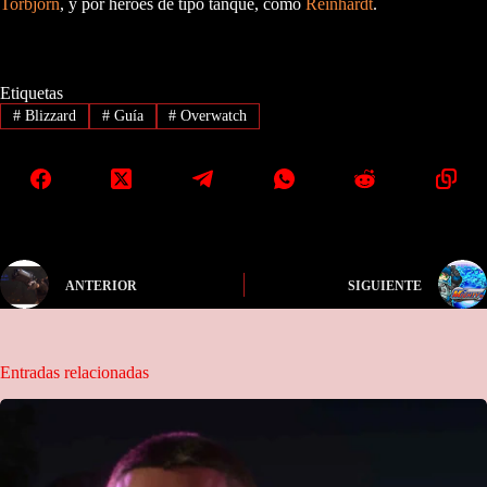
Torbjörn
, y por héroes de tipo tanque, como
Reinhardt
.
Etiquetas
#
Blizzard
#
Guía
#
Overwatch
ANTERIOR
SIGUIENTE
Entradas relacionadas