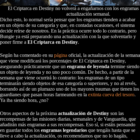
El Criptarca en Destiny no volverá a engañarnos con los engramas 
actualización semanal.
Dicho esto, lo normal sería pensar que los engramas tienden a acabar
en un objeto de su categoría y que, en contadas ocasiones, el sistema
decide reírse de nosotros. En la práctica ocurre todo lo contrario, pero
Bungie ya está preparando una actualización con la que solventarlo y
poner firme a
El Criptarca en Destiny
.
Según ha comentado en su
página
oficial, la actualización de la semana
que viene modificará los porcentajes de El Criptarca en Destiny,
asegurando prácticamente que un
engrama de leyenda
termine siendo
un objeto de leyenda y no uno poco común. De hecho, a partir de la
semana que viene ocurrirá lo contrario: los engramas de un tipo
terminarán siendo objetos de esa categoría o superiores, y no al revés,
borrando así de un plumazo uno de los mayores traumas que tienen los
guardianes que pasan horas farmeando en la
extinta cueva del tesoro
.
Ya iba siendo hora, ¿no?
Otros aspectos de la próxima
actualización de Destiny
son las
recompensas de las misiones diarias, semanales y de Vanguardia, que
añadirán más engramas a sus recompensas. Eso sí, si estáis pensando
en guardar todos los
engramas legendarios
que tengáis hasta que se
lleve a cabo la actualización, os recomendamos que no lo hagáis,