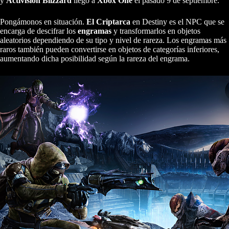
y
Activision Blizzard
llegó a
Xbox One
el pasado 9 de septiembre.
Pongámonos en situación.
El Criptarca
en Destiny es el NPC que se
encarga de descifrar los
engramas
y transformarlos en objetos
aleatorios dependiendo de su tipo y nivel de rareza. Los engramas más
raros también pueden convertirse en objetos de categorías inferiores,
aumentando dicha posibilidad según la rareza del engrama.