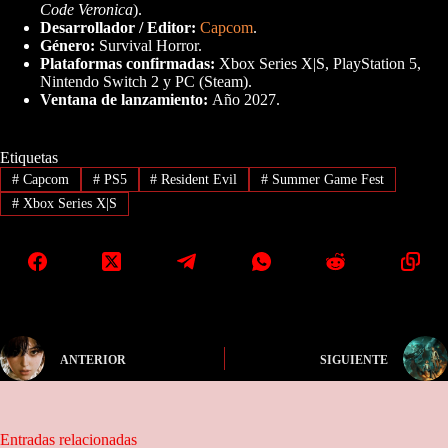
Code Veronica
).
Desarrollador / Editor:
Capcom
.
Género:
Survival Horror.
Plataformas confirmadas:
Xbox Series X|S, PlayStation 5,
Nintendo Switch 2 y PC (Steam).
Ventana de lanzamiento:
Año 2027.
Etiquetas
#
Capcom
#
PS5
#
Resident Evil
#
Summer Game Fest
#
Xbox Series X|S
ANTERIOR
SIGUIENTE
Entradas relacionadas