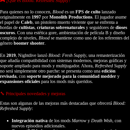
🎮 ¿Qué es Blood: Refreshed Supply?
Para quienes no lo conocen,
Blood
es un
FPS de culto
lanzado
originalmente en
1997
por
Monolith Productions
. El jugador asume
el papel de
Caleb
, un pistolero muerto viviente que se enfrenta a
hordas de
cultistas
,
criaturas sobrenaturales
y seguidores de
dioses
oscuros
. Con una estética gore, ambientación de película B y diseño
complejo de niveles,
Blood
se mantiene como uno de los referentes del
género
boomer shooter
.
En
2019
, Nightdive lanzó
Blood: Fresh Supply
, una remasterización
que añadía compatibilidad con sistemas modernos, mejoras gráficas y
soporte ampliado para mods y multijugador. Ahora,
Refreshed Supply
no será simplemente otro parche: se presenta como una
edición
revisada
, con
soporte mejorado para la comunidad modder
y
expansiones oficiales
para los mods más queridos.
🔧 Principales novedades y mejoras
Estas son algunas de las mejoras más destacadas que ofrecerá
Blood:
Refreshed Supply
:
Integración nativa
de los mods
Marrow
y
Death Wish
, con
nuevos episodios adicionales.