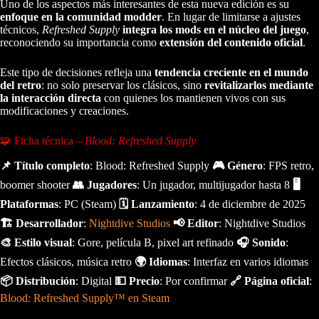
Uno de los aspectos más interesantes de esta nueva edición es su
enfoque en la comunidad modder
. En lugar de limitarse a ajustes
técnicos,
Refreshed Supply
integra los mods en el núcleo del juego
,
reconociendo su importancia como
extensión del contenido oficial
.
Este tipo de decisiones refleja una
tendencia creciente en el mundo
del retro
: no solo preservar los clásicos, sino
revitalizarlos mediante
la interacción directa
con quienes los mantienen vivos con sus
modificaciones y creaciones.
🧩 Ficha técnica –
Blood: Refreshed Supply
📌 Título completo
: Blood: Refreshed Supply
🎮 Género
: FPS retro,
boomer shooter
👥 Jugadores
: Un jugador, multijugador hasta 8
🖥️
Plataformas
: PC (Steam)
🗓️ Lanzamiento
: 4 de diciembre de 2025
🏗️ Desarrollador
:
Nightdive Studios
📢 Editor
: Nightdive Studios
🎨 Estilo visual
: Gore, película B, pixel art refinado
🎧 Sonido
:
Efectos clásicos, música retro
🌍 Idiomas
: Interfaz en varios idiomas
📦 Distribución
: Digital
💵 Precio
: Por confirmar
🔗 Página oficial
:
Blood: Refreshed Supply™ en Steam