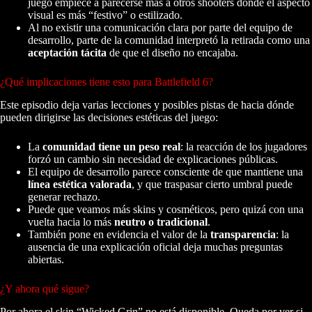
juego empiece a parecerse más a otros shooters donde el aspecto
visual es más “festivo” o estilizado.
Al no existir una comunicación clara por parte del equipo de
desarrollo, parte de la comunidad interpretó la retirada como una
aceptación tácita
de que el diseño no encajaba.
¿Qué implicaciones tiene esto para Battlefield 6?
Este episodio deja varias lecciones y posibles pistas de hacia dónde
pueden dirigirse las decisiones estéticas del juego:
La
comunidad tiene un peso real
: la reacción de los jugadores
forzó un cambio sin necesidad de explicaciones públicas.
El equipo de desarrollo parece consciente de que mantiene una
línea estética valorada
, y que traspasar cierto umbral puede
generar rechazo.
Puede que veamos más skins y cosméticos, pero quizá con una
vuelta hacia lo más
neutro o tradicional
.
También pone en evidencia el valor de la
transparencia
: la
ausencia de una explicación oficial deja muchas preguntas
abiertas.
¿Y ahora qué sigue?
Por ahora el skin “Wicked Grin” no está disponible. Queda por ver si