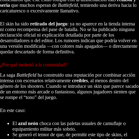
seria
que muchos esperan de
Battlefield
, temiendo una deriva hacia lo
caricaturesco o excesivamente llamativo.
El skin ha sido
retirado del juego
: ya no aparece en la tienda interna
ni como recompensa del pase de batalla. No se ha publicado ninguna
declaración oficial ni explicación detallada por parte de los
desarrolladores o del editor. Los rumores indican que podría volver en
una versión modificada —con colores más apagados— o directamente
quedar descartado de forma definitiva.
¿Por qué molestó a la comunidad?
La saga
Battlefield
ha construido una reputación por combinar acción
intensa con escenarios relativamente
creíbles
, al menos dentro del
género de los shooters. Cuando se introduce un skin que parece sacado
de un entorno más arcade o fantasioso, algunos jugadores sienten que
se rompe el “tono” del juego.
En este caso:
El
azul neón
choca con las paletas usuales de camuflaje o
equipamiento militar más sobrio.
Se generó el temor de que, de permitir este tipo de skins, el