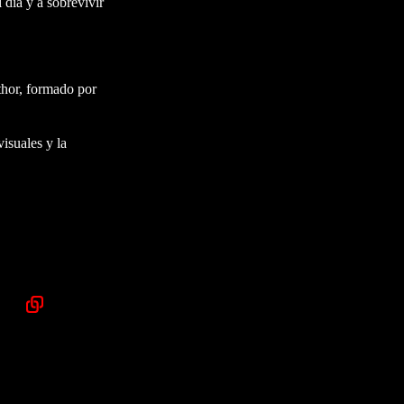
 día y a sobrevivir
thor, formado por
isuales y la