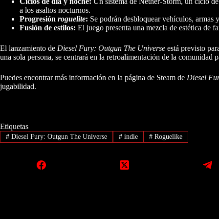
Ciclos de día y noche:
Un sistema de Nether-Storm, un ciclo de d
a los asaltos nocturnos.
Progresión
roguelite
:
Se podrán desbloquear vehículos, armas y
Fusión de estilos:
El juego presenta una mezcla de estética de fan
El lanzamiento de
Diesel Fury: Outgun The Universe
está previsto par
una sola persona, se centrará en la retroalimentación de la comunidad pa
Puedes encontrar más información en la página de Steam de
Diesel Fu
jugabilidad.
Etiquetas
#
Diesel Fury: Outgun The Universe
#
indie
#
Roguelike