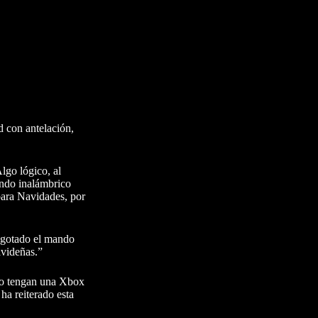
 con antelación,
lgo lógico, al
ando inalámbrico
para Navidades, por
 agotado el mando
avideñas.”
 no tengan una Xbox
 ha reiterado esta