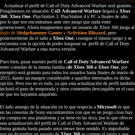
Actualizar el perfil de Call of Duty Advanced Warfare será gratuit
Pongámonos en situación:
CoD Advanced Warfare
llegará a
Xbox
360
,
Xbox One
, PlayStation 3, PlayStation 4 y PC a finales de año,
por lo que nos encontramos ante otro juego que nada entre
generaciones. Ahora imaginemos que un usuario de Xbox 360 juega al
título de
Sledgehammer Games
y
Activision Blizzard
, pero
posteriormente da el salto a
Xbox One
, consigue el mismo juego y se
encuentra con la opción de poder traspasar su perfil de Call of Duty
Advanced Warfare a esta nueva versión.
Pues bien, pasar nuestro perfil de
Call of Duty Advanced Warfare
entre consolas de la misma familia (
de Xbox 360 a Xbox One
, por
ejemplo) será gratuito para todos los usuarios hasta finales de marzo de
2015, dando un margen considerable a aquellos interesados en dicha
opción. Pero eso no es todo, ya que esta actualización de perfil también
incluirá el pase de temporada y otros contenidos descargable en el caso
de que los hayamos adquirido.
El lado amargo de la situación en lo que respecta a
Microsoft
es que
en las consolas de Sony encontraremos con que es un juego cross buy
(se compra en una plataforma y se tiene en las dos), por lo que ofrecer
una actualización del perfil de Call of Duty Advanced Warfare de
forma gratuita hasta pasado unos meses tiene sentido. Es improbable
que en diciembre un usuario de
Xbox 360
se compre el juego y que