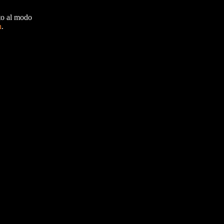
nto al modo
n
.