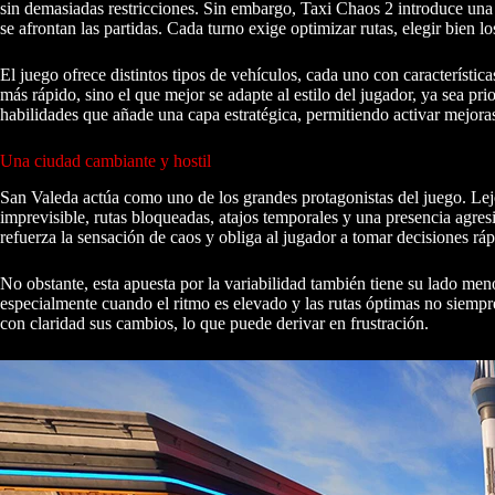
sin demasiadas restricciones. Sin embargo, Taxi Chaos 2 introduce una 
se afrontan las partidas. Cada turno exige optimizar rutas, elegir bien lo
El juego ofrece distintos tipos de vehículos, cada uno con característica
más rápido, sino el que mejor se adapte al estilo del jugador, ya sea pr
habilidades que añade una capa estratégica, permitiendo activar mejoras
Una ciudad cambiante y hostil
San Valeda actúa como uno de los grandes protagonistas del juego. Lejos
imprevisible, rutas bloqueadas, atajos temporales y una presencia agres
refuerza la sensación de caos y obliga al jugador a tomar decisiones ráp
No obstante, esta apuesta por la variabilidad también tiene su lado m
especialmente cuando el ritmo es elevado y las rutas óptimas no siempr
con claridad sus cambios, lo que puede derivar en frustración.