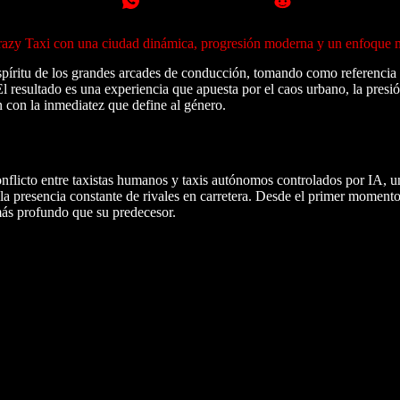
 Crazy Taxi con una ciudad dinámica, progresión moderna y un enfoque 
 espíritu de los grandes arcades de conducción, tomando como referencia
l resultado es una experiencia que apuesta por el caos urbano, la presió
n con la inmediatez que define al género.
conflicto entre taxistas humanos y taxis autónomos controlados por IA, u
y la presencia constante de rivales en carretera. Desde el primer moment
más profundo que su predecesor.