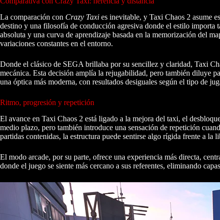
Comparativa con Crazy Taxi: herencia y distancia
La comparación con
Crazy Taxi
es inevitable, y Taxi Chaos 2 asume es
destino y una filosofía de conducción agresiva donde el estilo importa
absoluta y una curva de aprendizaje basada en la memorización del map
variaciones constantes en el entorno.
Donde el clásico de SEGA brillaba por su sencillez y claridad, Taxi C
mecánica. Esta decisión amplía la rejugabilidad, pero también diluye pa
una óptica más moderna, con resultados desiguales según el tipo de jug
Ritmo, progresión y repetición
El avance en Taxi Chaos 2 está ligado a la mejora del taxi, el desbloqu
medio plazo, pero también introduce una sensación de repetición cuand
partidas contenidas, la estructura puede sentirse algo rígida frente a la l
El modo arcade, por su parte, ofrece una experiencia más directa, cent
donde el juego se siente más cercano a sus referentes, eliminando capas