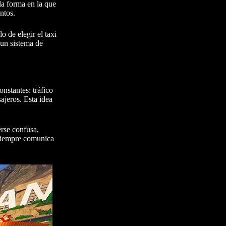
la forma en la que
ntos.
o de elegir el taxi
 un sistema de
nstantes: tráfico
ajeros. Esta idea
rse confusa,
 siempre comunica