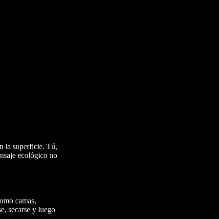
n la superficie. Tú,
ensaje ecológico no
s como camas,
se, secarse y luego