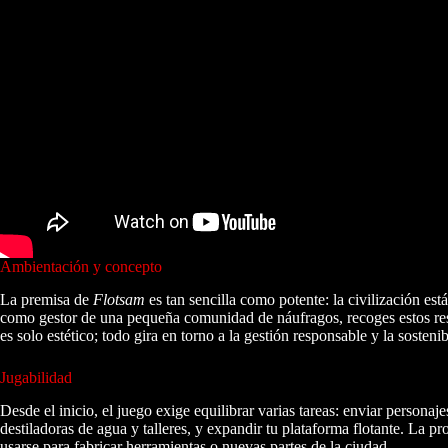
Ambientación y concepto
La premisa de
Flotsam
es tan sencilla como potente: la civilización est
como gestor de una pequeña comunidad de náufragos, recoges estos resi
es solo estético; todo gira en torno a la gestión responsable y la sostenib
Jugabilidad
Desde el inicio, el juego exige equilibrar varias tareas: enviar personaj
destiladoras de agua y talleres, y expandir tu plataforma flotante. La 
usarse para fabricar herramientas o nuevas partes de la ciudad.