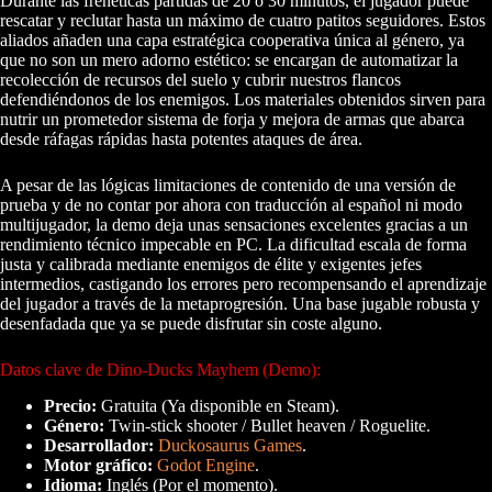
Durante las frenéticas partidas de 20 o 30 minutos, el jugador puede
rescatar y reclutar hasta un máximo de cuatro patitos seguidores. Estos
aliados añaden una capa estratégica cooperativa única al género, ya
que no son un mero adorno estético: se encargan de automatizar la
recolección de recursos del suelo y cubrir nuestros flancos
defendiéndonos de los enemigos. Los materiales obtenidos sirven para
nutrir un prometedor sistema de forja y mejora de armas que abarca
desde ráfagas rápidas hasta potentes ataques de área.
A pesar de las lógicas limitaciones de contenido de una versión de
prueba y de no contar por ahora con traducción al español ni modo
multijugador, la demo deja unas sensaciones excelentes gracias a un
rendimiento técnico impecable en PC. La dificultad escala de forma
justa y calibrada mediante enemigos de élite y exigentes jefes
intermedios, castigando los errores pero recompensando el aprendizaje
del jugador a través de la metaprogresión. Una base jugable robusta y
desenfadada que ya se puede disfrutar sin coste alguno.
Datos clave de Dino-Ducks Mayhem (Demo):
Precio:
Gratuita (Ya disponible en Steam).
Género:
Twin-stick shooter / Bullet heaven / Roguelite.
Desarrollador:
Duckosaurus Games
.
Motor gráfico:
Godot Engine
.
Idioma:
Inglés (Por el momento).