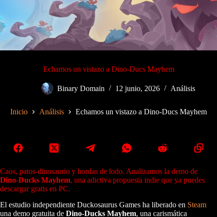
Echamos un vistazo a Dino-Ducs Mayhem
Binary Domain
12 junio, 2026
Análisis
Inicio
Análisis
Echamos un vistazo a Dino-Ducs Mayhem
Caos, patos-dinosaurio y hordas de lodo. Analizamos la demo de
Dino-Ducks Mayhem
, una adictiva propuesta indie que ya puedes
descargar gratis en PC.
El estudio independiente Duckosaurus Games ha liberado en
Steam
una demo gratuita de
Dino-Ducks Mayhem
, una carismática