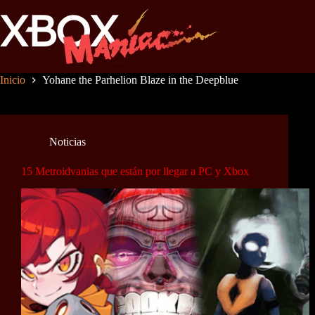
Saltar
al
contenido
Inicio
Yohane the Parhelion Blaze in the Deepblue
Noticias
15 Metroidvanias que están por llegar a PC y Xbox