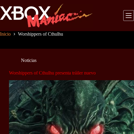
Saltar
al
contenido
Inicio
Worshippers of Cthulhu
Noticias
Worshippers of Cthulhu presenta tráiler nuevo