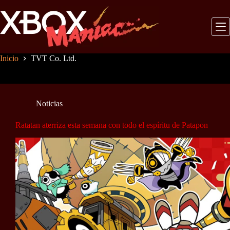
Saltar
al
contenido
Inicio
TVT Co. Ltd.
Noticias
Ratatan aterriza esta semana con todo el espíritu de Patapon