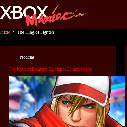
Saltar
al
contenido
Inicio
The King of Fighters
Noticias
The King of Fighters: Ediciones 30 aniversario