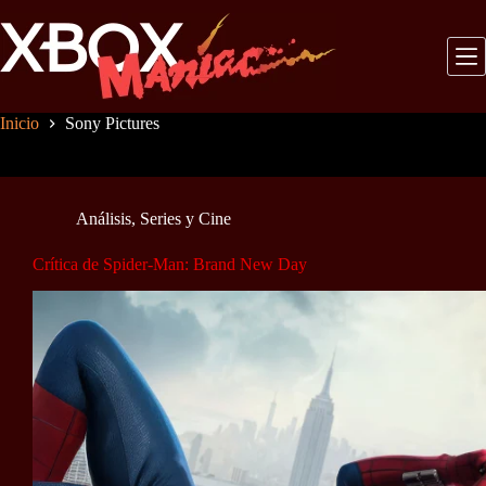
Saltar
al
contenido
Inicio
Sony Pictures
Análisis
,
Series y Cine
Crítica de Spider-Man: Brand New Day