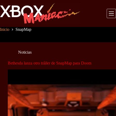
Saltar
al
contenido
Inicio
SnapMap
Noticias
Bethesda lanza otro tráiler de SnapMap para Doom