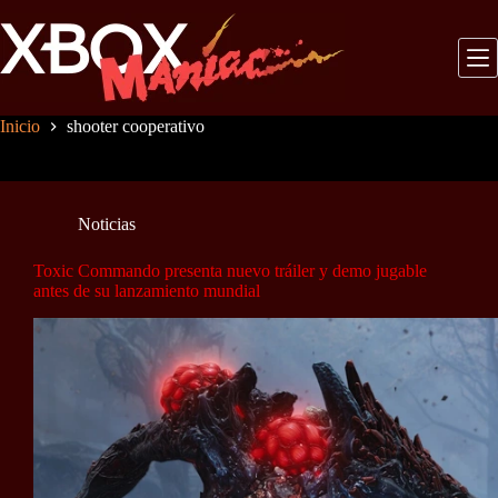
Saltar
al
contenido
Inicio
shooter cooperativo
Noticias
Toxic Commando presenta nuevo tráiler y demo jugable
antes de su lanzamiento mundial