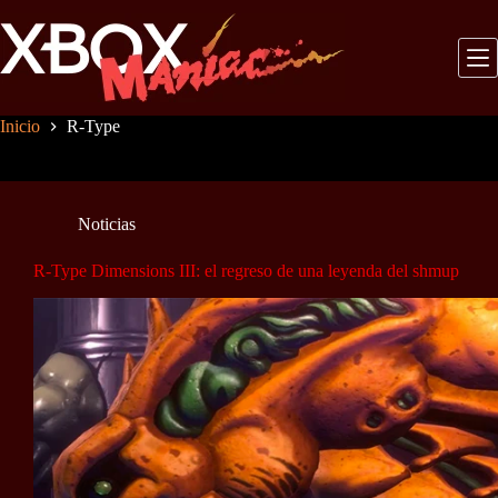
Saltar
al
contenido
Inicio
R-Type
Noticias
R-Type Dimensions III: el regreso de una leyenda del shmup