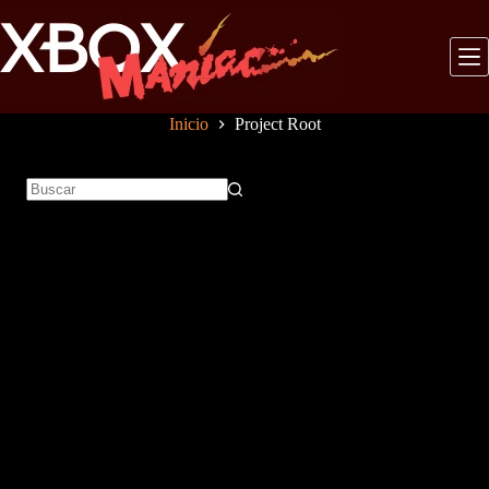
Saltar
al
contenido
Inicio
Project Root
Sin
resultados