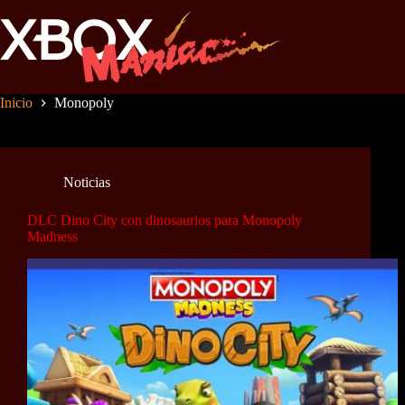
Saltar
al
contenido
Inicio
Monopoly
Noticias
DLC Dino City con dinosaurios para Monopoly
Madness