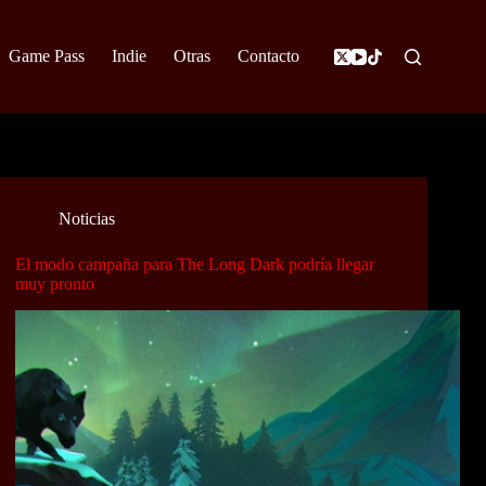
Game Pass
Indie
Otras
Contacto
Noticias
El modo campaña para The Long Dark podría llegar
muy pronto