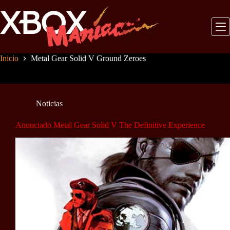
Saltar
al
contenido
Inicio
Metal Gear Solid V Ground Zeroes
Noticias
Anunciado Metal Gear Solid V The Definitive Experience