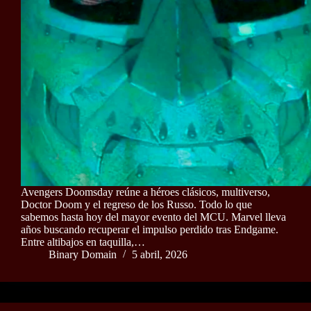
Avengers Doomsday reúne a héroes clásicos, multiverso,
Doctor Doom y el regreso de los Russo. Todo lo que
sabemos hasta hoy del mayor evento del MCU. Marvel lleva
años buscando recuperar el impulso perdido tras Endgame.
Entre altibajos en taquilla,…
Binary Domain
5 abril, 2026