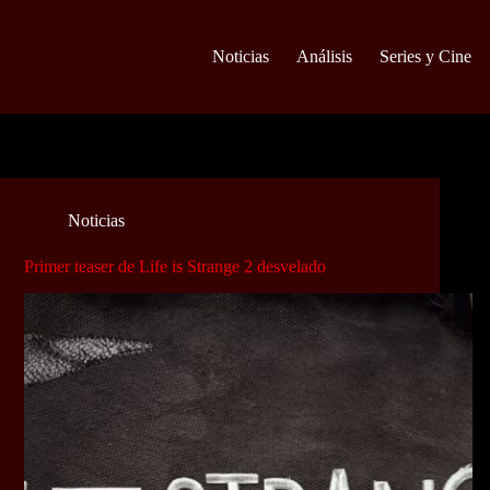
Noticias
Análisis
Series y Cine
Noticias
Primer teaser de Life is Strange 2 desvelado