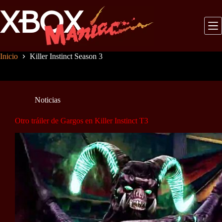
Saltar
al
contenido
Inicio
Killer Instinct Season 3
Noticias
Otro tráiler de Gargos en Killer Instinct T3